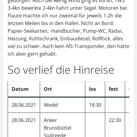
geborgen. Auch bei wenig Wind ging es voran, TWS
3-4kn bewirkte 2-4kn Fahrt unter Segel. Motoren bei
Flaute machte ich nur zweimal für jeweils 1-2h die
letzten Meilen bis in den Hafen. Nicht an Bord:
Papier-Seekarten, -Handbücher, Pump-WC, Radar,
Heizung, Kühlschrank, Einbaudiesel, Rollfock, alles
viel zu schwer. Auch kein AIS-Transponder, den hätte
ich aber gern gehabt.
So verlief die Hinreise
Datum
Ort
los
fest
sm
28.06.2021
Wedel
18:30
28.06.2021
Anker
22:30
26
Brunsbüttel
Südreede