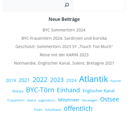
Such
Neue Beiträge
BYC Sommertörn 2024
BYC-Frauentörn 2024, Sardinien und Korsika
Geschützt: Sommertörn 2023 SY „Touch Too Much“
Reise mit der KARIN 2023
Normandie, Englischer Kanal, Solent, Bretagne 2021
Atlantik
2022
2023
2021
2019
2024
Azoren
BYC-Törn
Einhand
Englischer Kanal
Biskaya
Ostsee
Mittelmeer
Frauentörn
Island
Jugendtörn
Norwegen
öffentlich
Polen
Schottland